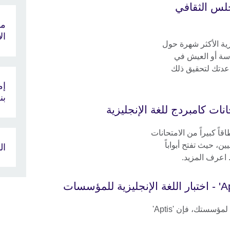
IEL" مع المجلس الثقافي
مو
الان
الإنجليزية الأكثر شهرة حول
اسة أو العيش في
IELT" يمكنه مساعدتك لتحقيق ذلك
إم
بن
انات كامبردج للغة الإنجليزية
قاً كبيراً من الامتحانات
ين، حيث تفتح أبواباً
ال
 اعرف المزيد.
إذا كنت بحاجة إلى أداة تقييم لغة موثوقة لمؤسستك، فإن 'Aptis'