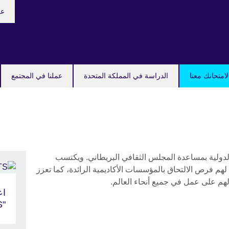
oose
عر
your
uage
امتحانك معنا
الدراسة في المملكة المتحدة
عملنا في المجتمع
لدولية بمساعدة المجلس الثقافي البريطاني. ويكتسب
 لهم فرص الالتحاق بالمؤسسات الأكاديمية الرائدة، كما تعزز
هم على عمل في جميع أنحاء العالم.
اع
"IELTS"