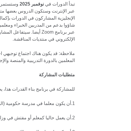
تبدأ الدورات في
نوفمبر 2025
وستستمر لم
عبر الإنترنت وستكون الدروس بعضها متزا
الإنجليزية المشاركون في الدورات بإكما
شاؤوا بدعم من المدربين الخبراء ومعل
عبر برنامج Zoom أيضا. سي
الإلكتروني في منتديات المناقشة.
ملاحظة: قد يكون هناك اجتماع توجيهي اخ
المعلمين بالدورة التدريبية والمنصة والإج
متطلبات المشاركة
للمشاركة في برنامج بناء القدرات هذا، يج
1.أن يكون معلما في مدرسة حكومية (المرحلة الابتدائية او المتوسطة او الثانوية) أو مفتش تربوي.
2.أن يعمل حاليا كمعلم أو مفتش في وزارة التربية والتعليم وليس معلم احتياط.