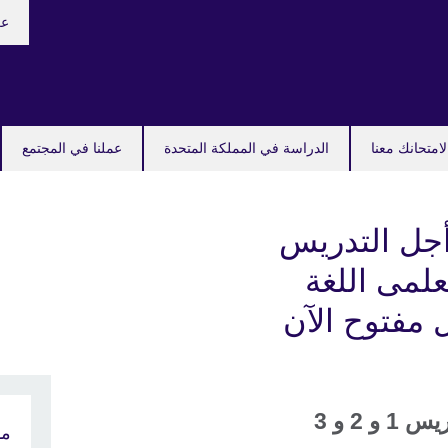
oose
عر
your
uage
امتحانك معنا
الدراسة في المملكة المتحدة
عملنا في المجتمع
 أجل التدريس
علمى اللغة
ل مفتوح الآن
دريس
1 و 2 و 3
مو