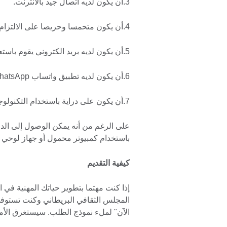
3.أن يكون لديه اتصال جيد بالانترنت.
4.أن يكون متحمسا وحريصا على الالتزام بإكمال التدريب
5.أن يكون لديه بريد الكتروني يقوم باستعماله بشكل منتظم
6.أن يكون لديه تطبيق واتساب WhatsApp مثبتا على هاتفه ويقوم باستعماله بشكل منتظم
7.أن يكون على دراية باستخدام التكنولوجيا ومنصة Zoom.
على الرغم من أنه يمكن الوصول إلى الدور
باستخدام كمبيوتر محمول أو جهاز لوحي و
كيفية التقديم
إذا كنت مهتما بتطوير حياتك المهنية في ا
المجلس الثقافي البريطاني وكنت تستوفي 
الآن" لملء نموذج الطلب. سيستغرق الأمر حوالي 15 دقي