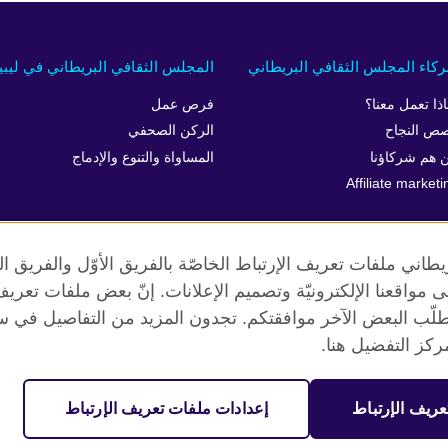
كاء المجلس الثقافي البريطاني
المجلس الثقافي البريطاني في ليبيا
اذا تعمل معنا؟
فرص عمل
ص النجاح
الركن الصحفي
 هم شركاؤنا
المساواة والتنوع والإدماج
Affiliate marketi
طاني ملفات تعريف الإرتباط الخاصّة بالفريق الأوّل والفريق 
 إلى مواقعنا الإلكترونيّة وتصميم الإعلانات. إنّ بعض ملفات تع
طلّب البعض الآخر موافقتكم. تجدون المزيد من التفاصيل في س
الخصوصية وشروط الاستخدام
ملفات تعريف الإرتباط
خارطة الموق
كز التفضيل هنا.
عريف الإرتباط
إعدادات ملفات تعريف الإرتباط
مية. جمعية خيرية مسجلة تحت رقم 209131 (إنجلترا وويلز) وSC03773 (اسكتلندا).