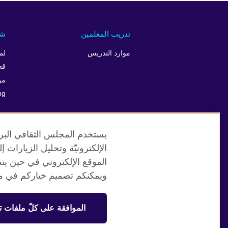
تدريب المعلمين
شر
موارد التدريس
لم
قص
من
ng
يستخدم المجلس الثقافي البري
الإلكترونيّة وتحليل الزيارات
الموقع الإلكتروني في حين يت
موقع المجلس الثقافي البريطاني العالمي
ويمكنكم تصميم خياركم في مر
© 2026 British Council
الموافقة على كلّ ملفات ت
منظمة المملكة المتحدة الدولية للعلاقات الثقافية والفرص التعلي