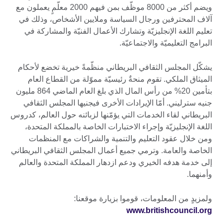
ويضم أكثر من 8000 موظّف بمن فيهم 2000 معلّمٍ يعملون مع
آلاف المحترفين ورجال السياسة وملايين الأشخاص، وذلك في
تعليم اللغة الإنجليزيّة وتشارك الأعمال الفنيّة والمشاركة في
البرامج التعليميّة والاجتماعيّة.
يشكّل المجلس الثقافي البريطاني منظّمةً خيرية تخضع لأحكام
الميثاق الملكي. تقوم منحةٌ رئيسيّة مموّلة من القطاع العام
بتأمين 20% من رأس المال الذي بلغ العام الماضي 864 مليون
جنيه سترليني. أمّا الإيرادات الأخرى فيجنيها المجلس الثقافي
البريطاني لقاء الخدمات التي يؤمّنها لزبائنه حول العالم، كدروس
اللغة الإنجليزيّة وإجراء الاختبارات الخاصة بالمملكة المتحدة،
ومن خلال عقود التعليم والتنمية والشراكات مع المنظمات
الخاصة والعامة. وترمي جميع أعمال المجلس الثقافي البريطاني
إلى خدمة هدفه الخيري ودعم ازدهار المملكة المتحدة والعالم
وأمنهما.
ولمزيدٍ من المعلومات، قوموا بزيارة موقعنا:
www.britishcouncil.org