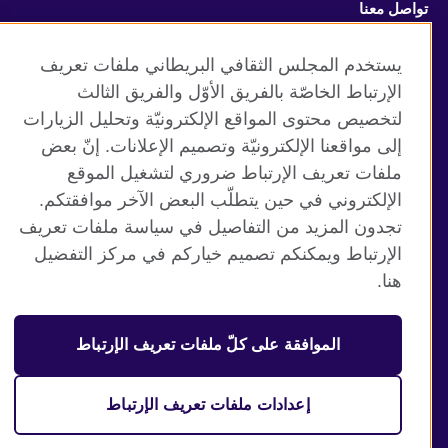
تواصل معنا
Facebook
Twitter
يستخدم المجلس الثقافي البريطاني ملفات تعريف
الإرتباط الخاصّة بالفريق الأوّل والفريق الثالث
Vimeo
TikTok
لتخصيص محتوى المواقع الإلكترونيّة وتحليل الزيارات
إلى مواقعنا الإلكترونيّة وتصميم الإعلانات. إنّ بعض
ملفات تعريف الإرتباط ضروري لتشغيل الموقع
الإلكتروني في حين يتطلّب البعض الآخر موافقتكم.
موقع المجلس الثقافي البريطاني العالمي
تجدون المزيد من التفاصيل في سياسة ملفات تعريف
الخصوصية وشروط الاستخدام
الإرتباط ويمكنكم تصميم خياركم في مركز التفضيل
ملفات تعريف الإرتباط
هنا.
خارطة الموقع
الموافقة على كلّ ملفات تعريف الإرتباط
© 2026 British Council
منظمة المملكة المتحدة الدولية للعلاقات الثقافية والفرص
التعليمية. جمعية خيرية مسجلة تحت رقم 209131 (إنجلترا وويلز)
إعدادات ملفات تعريف الإرتباط
وSC03773 (اسكتلندا).