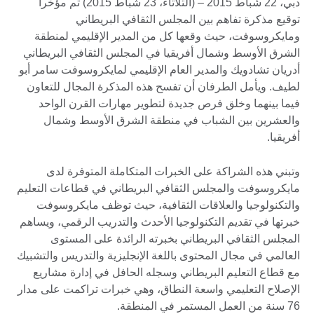
دبي، 22 شباط 2015 – (الثلاثاء، 23 شباط 2015) تم مؤخراً
توقيع مذكرة تفاهم بين المجلس الثقافي البريطاني
ومايكروسوفت، حيث وقعها كل من المدير الإقليمي لمنطقة
الشرق الأوسط وشمال أفريقيا في المجلس الثقافي البريطاني
أدريان تشادويك والمدير العام الإقليمي لمايكروسوفت سامر أبو
لطيف. ويأمل الطرفان أن تفسح هذه المذكرة المجال للتعاون
فيما بينهما وخلق فرص جديدة لتطوير مهارات القرن الواحد
والعشرين بين الشباب في منطقة الشرق الأوسط وشمال
أفريقيا.
وتبني هذه الشراكة على الخبرات المتكاملة المتوفرة لدى
مايكروسوفت والمجلس الثقافي البريطاني في قطاعات التعليم
والتكنولوجيا والعلاقات الثقافية، حيث توظف مايكروسوفت
خبرتها في تقديم التكنولوجيا الأحدث والتدريب الرقمي، ويساهم
المجلس الثقافي البريطاني بخبرته الرائدة على المستوى
العالمي في مجال المحتوى باللغة الإنجليزية والتدريس والتشبيك
مع قطاع التعليم البريطاني وسجله الحافل في إدارة مشاريع
الإصلاح التعليمي واسعة النطاق، وهي خبرات تراكمت على مدار
76 سنة من العمل المستمر في المنطقة.