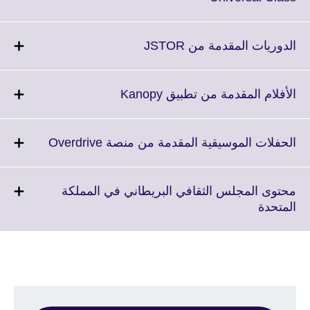
available.
to
expand.
More
Click
الدوريات المقدمة من JSTOR
information
to
available.
expand.
More
Click
الأفلام المقدمة من تطبيق Kanopy
information
to
available.
expand.
More
Click
الحفلات الموسيقية المقدمة من منصة Overdrive
information
to
available.
expand.
More
محتوى المجلس الثقافي البريطاني في المملكة
formation
Click
المتحدة
available.
to
expand.
More
information
available.