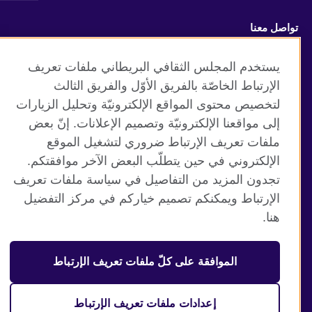
تواصل معنا
Facebook
Twitter
يستخدم المجلس الثقافي البريطاني ملفات تعريف
الإرتباط الخاصّة بالفريق الأوّل والفريق الثالث
Vimeo
TikTok
لتخصيص محتوى المواقع الإلكترونيّة وتحليل الزيارات
إلى مواقعنا الإلكترونيّة وتصميم الإعلانات. إنّ بعض
ملفات تعريف الإرتباط ضروري لتشغيل الموقع
الإلكتروني في حين يتطلّب البعض الآخر موافقتكم.
موقع المجلس الثقافي البريطاني العالمي
تجدون المزيد من التفاصيل في سياسة ملفات تعريف
الخصوصية وشروط الاستخدام
الإرتباط ويمكنكم تصميم خياركم في مركز التفضيل
ملفات تعريف الإرتباط
هنا.
خارطة الموقع
الموافقة على كلّ ملفات تعريف الإرتباط
© 2026 British Council
منظمة المملكة المتحدة الدولية للعلاقات الثقافية والفرص
التعليمية. جمعية خيرية مسجلة تحت رقم 209131 (إنجلترا وويلز)
إعدادات ملفات تعريف الإرتباط
وSC03773 (اسكتلندا).