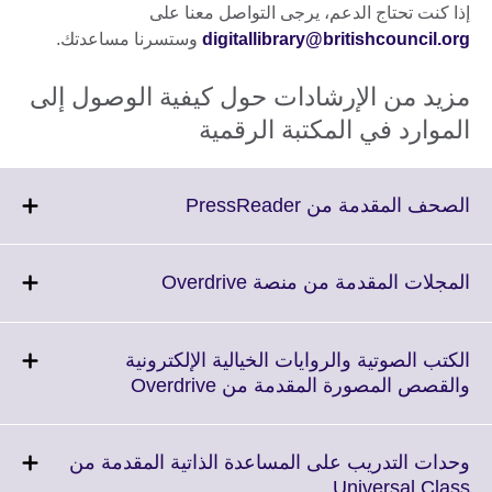
إذا كنت تحتاج الدعم، يرجى التواصل معنا على
digitallibrary@britishcouncil.org
وستسرنا مساعدتك.
مزيد من الإرشادات حول كيفية الوصول إلى
الموارد في المكتبة الرقمية
Click
الصحف المقدمة من PressReader
to
expand.
More
Click
المجلات المقدمة من منصة Overdrive
information
to
available.
expand.
More
الكتب الصوتية والروايات الخيالية الإلكترونية
information
Click
والقصص المصورة المقدمة من Overdrive
available.
to
expand.
More
وحدات التدريب على المساعدة الذاتية المقدمة من
information
Click
Universal Class