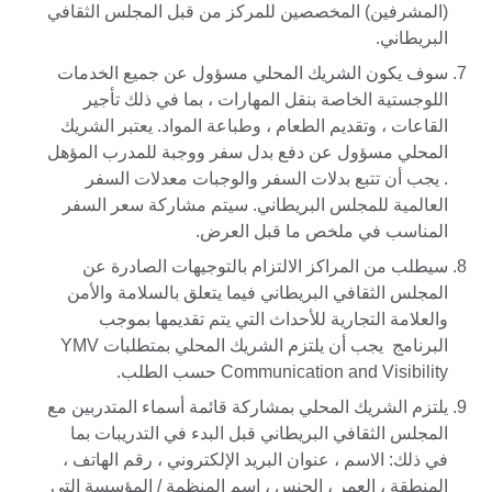
(المشرفين) المخصصين للمركز من قبل المجلس الثقافي
البريطاني.
سوف يكون الشريك المحلي مسؤول عن جميع الخدمات
اللوجستية الخاصة بنقل المهارات ، بما في ذلك تأجير
القاعات ، وتقديم الطعام ، وطباعة المواد. يعتبر الشريك
المحلي مسؤول عن دفع بدل سفر ووجبة للمدرب المؤهل
. يجب أن تتبع بدلات السفر والوجبات معدلات السفر
العالمية للمجلس البريطاني. سيتم مشاركة سعر السفر
المناسب في ملخص ما قبل العرض.
سيطلب من المراكز الالتزام بالتوجيهات الصادرة عن
المجلس الثقافي البريطاني فيما يتعلق بالسلامة والأمن
والعلامة التجارية للأحداث التي يتم تقديمها بموجب
البرنامج يجب أن يلتزم الشريك المحلي بمتطلبات YMV
Communication and Visibility حسب الطلب.
يلتزم الشريك المحلي بمشاركة قائمة أسماء المتدربين مع
المجلس الثقافي البريطاني قبل البدء في التدريبات بما
في ذلك: الاسم ، عنوان البريد الإلكتروني ، رقم الهاتف ،
المنطقة ، العمر ، الجنس ، اسم المنظمة / المؤسسة التي