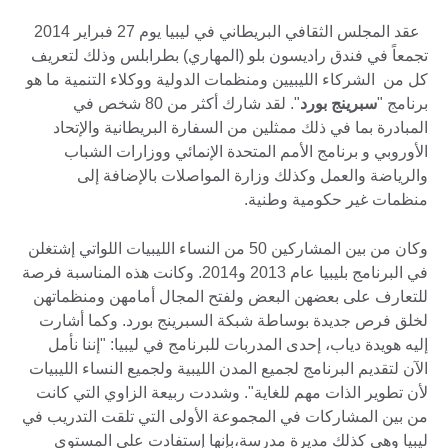
عقد المجلس الثقافي البريطاني في ليبيا يوم 27 فبراير 2014
تجمعاً في فندق راديسون بلو (المهاري) بطرابلس وذلك لتعريف
كل من الشركاء الليبيين ومنظمات الدولية ووكلاء التنمية ما هو
برنامج "
سبرينج بورد
". لقد شارك أكثر من 80 شخص في
المبادرة بما في ذلك ممثلين من السفارة البريطانية والإتحاد
الأوروبي و برنامج الأمم المتحدة الإنمائي ووزارات الشباب
والرياضة والعمل وكذلك وزارة المواصلات بالإضافة إلى
منظمات غير حكومية وطنية.
وكان من بين المشاركين 50 من النساء الليبيات اللواتي إشتغلن
في البرنامج بليبيا عام 2013 و2014. وكانت هذه المناسبة فرصة
للتعارف على بعضهن البعض ولفتح المجال أمامهن ومنظماتهن
لخلق فرص جديدة بوساطة شبكة السبرينج بورد. وكما أشارت
إليه هويدة دياب، إحدى المدربات للبرنامج في ليبيا: "إننا نأمل
الآن لتقديم البرنامج لجميع المدن الليبية ولجميع النساء الليبيات
لأن تطوير الذات مهم للغاية". وشددت ربيعة الزاوي التي كانت
من بين المشاركات في المجموعة الأولى التي تلقت التدريب في
ليبيا وهي كذلك مديرة مدرسة،بإنها إستفادت على المستوى