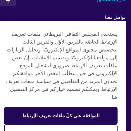
تواصل معنا
Facebook
Twitter
يستخدم المجلس الثقافي البريطاني ملفات تعريف
الإرتباط الخاصّة بالفريق الأوّل والفريق الثالث
Vimeo
TikTok
لتخصيص محتوى المواقع الإلكترونيّة وتحليل الزيارات
إلى مواقعنا الإلكترونيّة وتصميم الإعلانات. إنّ بعض
ملفات تعريف الإرتباط ضروري لتشغيل الموقع
الإلكتروني في حين يتطلّب البعض الآخر موافقتكم.
موقع المجلس الثقافي البريطاني العالمي
تجدون المزيد من التفاصيل في سياسة ملفات تعريف
الخصوصية وشروط الاستخدام
الإرتباط ويمكنكم تصميم خياركم في مركز التفضيل
ملفات تعريف الإرتباط
هنا.
خارطة الموقع
الموافقة على كلّ ملفات تعريف الإرتباط
© 2026 British Council
منظمة المملكة المتحدة الدولية للعلاقات الثقافية والفرص
التعليمية. جمعية خيرية مسجلة تحت رقم 209131 (إنجلترا وويلز)