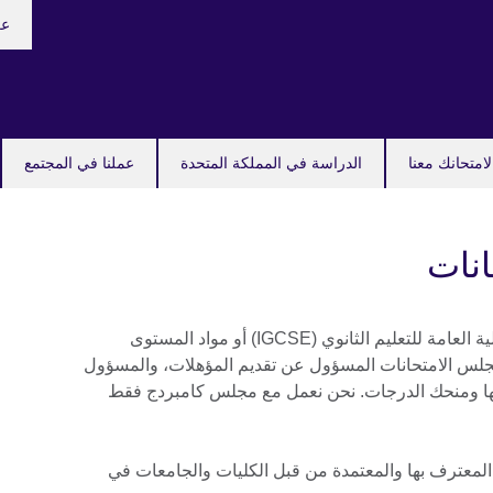
oose
عر
your
uage
امتحانك معنا
الدراسة في المملكة المتحدة
عملنا في المجتمع
انات
عند اختيارك مواد امتحانات الشهادة الدولية العامة للتعليم الثانوي (IGCSE) أو مواد المستوى
أيضاً اختيار مجلس الامتحانات المسؤول عن تقديم المؤهلات، والمسؤول
حها ومنحك الدرجات. نحن نعمل مع مجلس كامبردج فقط
لمعترف بها والمعتمدة من قبل الكليات والجامعات في