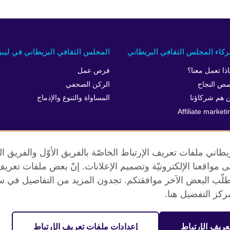
كاء المجلس الثقافي البريطاني
المجلس الثقافي البريطاني في ليبيا
اذا تعمل معنا؟
فرص عمل
ص النجاح
الركن الصحفي
 هم شركاؤنا
المساواة والتنوع والإدماج
Affiliate marketi
طاني ملفات تعريف الإرتباط الخاصّة بالفريق الأوّل والفريق 
 إلى مواقعنا الإلكترونيّة وتصميم الإعلانات. إنّ بعض ملفات تع
طلّب البعض الآخر موافقتكم. تجدون المزيد من التفاصيل في س
الخصوصية وشروط الاستخدام
ملفات تعريف الإرتباط
خارطة الموقع
كز التفضيل هنا.
عريف الإرتباط
إعدادات ملفات تعريف الإرتباط
مية. جمعية خيرية مسجلة تحت رقم 209131 (إنجلترا وويلز) وSC03773 (اسكتلندا).