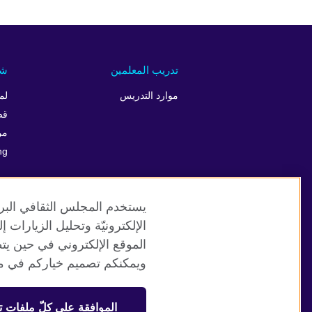
تدريب المعلمين
شر
موارد التدريس
لم
قص
من
ng
يستخدم المجلس الثقافي البري
الإلكترونيّة وتحليل الزيارات
الموقع الإلكتروني في حين يت
موقع المجلس الثقافي البريطاني العالمي
ويمكنكم تصميم خياركم في مر
© 2026 British Council
الموافقة على كلّ ملفات ت
منظمة المملكة المتحدة الدولية للعلاقات الثقافية والفرص التعلي