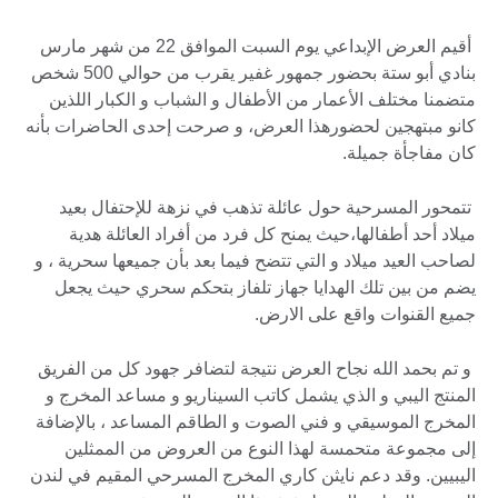
أقيم العرض الإبداعي يوم السبت الموافق 22 من شهر مارس
بنادي أبو ستة بحضور جمهور غفير يقرب من حوالي 500 شخص
متضمنا مختلف الأعمار من الأطفال و الشباب و الكبار اللذين
كانو مبتهجين لحضورهذا العرض، و صرحت إحدى الحاضرات بأنه
كان مفاجأة جميلة.
تتمحور المسرحية حول عائلة تذهب في نزهة للإحتفال بعيد
ميلاد أحد أطفالها،حيث يمنح كل فرد من أفراد العائلة هدية
لصاحب العيد ميلاد و التي تتضح فيما بعد بأن جميعها سحرية ، و
يضم من بين تلك الهدايا جهاز تلفاز بتحكم سحري حيث يجعل
جميع القنوات واقع على الارض.
و تم بحمد الله نجاح العرض نتيجة لتضافر جهود كل من الفريق
المنتج اليبي و الذي يشمل كاتب السيناريو و مساعد المخرج و
المخرج الموسيقي و فني الصوت و الطاقم المساعد ، بالإضافة
إلى مجموعة متحمسة لهذا النوع من العروض من الممثلين
اليبيين. وقد دعم نايثن كاري المخرج المسرحي المقيم في لندن