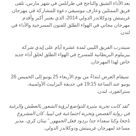
بعد الأداء الشيق والناجح في طرابلس في شهر مارس، تلقى
فريق الممثلين وعازف موسيقي دعوة للمشاركة في مهرجان
غرينيتش ودوكلاندز الدولي 2014، الذي يعتبر أكبر وأقدم
مهرجان مجاني في الهواء الطلق للفنون المسرحية والأداء في
لندن.
سيتدرب الفريق الليبي لمدة عشرة أيام على إيدي شركة
بيريبلوم البريطانية للمسرح في الهواء الطلق لخلق أداء جديد
خاص لهذا المهرجان.
سيقام العرض ابتداءً من يوم الأربعاء 25 يونيو إلى الخميس 26
يونيو عند الساعة 19:15 في حديقة اليزابيث الأولمبية،
ستراتفورد، لندن.
"
لقد كانت تجربة مثيرة للتواضع لرؤية الشعور بالعطش والرغبة
في رواية القصص وتجربة اجتماعية في ليبيا. كان المشروع
ناجحا وكنا سعداء جدا بردود فعل الجمهور
." نيثان كري، مدير
مساعد لمهرجان غرينيتش ودوكلاندز الدولي.