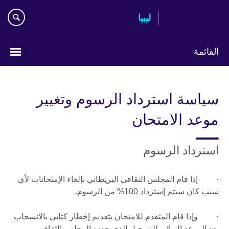
Skip
ليبيا
to
main
content
القائمة
Choose
your
سياسة استرداد الرسوم وتغيير
language
موعد الامتحان
استرداد الرسوم
· إذا قام المجلس الثقافي البريطاني بإلغاء الإمتحانات لأي
سبب كان سيتم إسترداد 100% من الرسوم.
· وإذا قام المتقدم للامتحان بتقديم إخطار كتابي بالانسحاب
بعد الموعد النهائي للتسجيل الذي حدده المجلس الثقافي