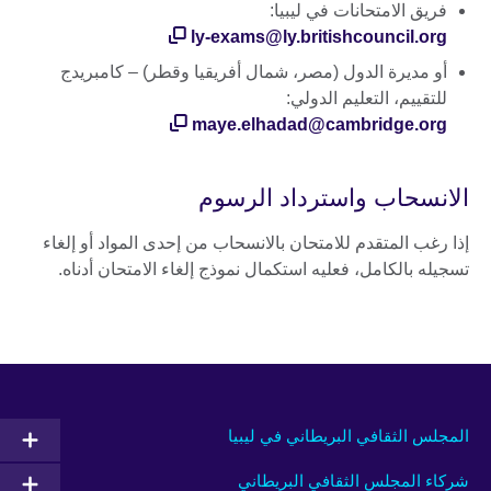
فريق الامتحانات في ليبيا:
ly-exams@ly.britishcouncil.org
أو مديرة الدول (مصر، شمال أفريقيا وقطر) – كامبريدج
للتقييم، التعليم الدولي:
maye.elhadad@cambridge.org
الانسحاب واسترداد الرسوم
إذا رغب المتقدم للامتحان بالانسحاب من إحدى المواد أو إلغاء
تسجيله بالكامل، فعليه استكمال نموذج إلغاء الامتحان أدناه.
المجلس الثقافي البريطاني في ليبيا
شركاء المجلس الثقافي البريطاني